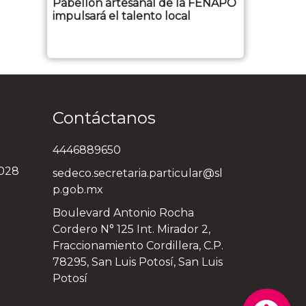
Pabellón artesanal de la FENAPO
impulsará el talento local
Contáctanos
4446889650
3028
sedeco.secretaria.particular@sl
p.gob.mx
Boulevard Antonio Rocha
Cordero N° 125 Int. Mirador 2,
Fraccionamiento Cordillera, C.P.
78295, San Luis Potosí, San Luis
Potosí